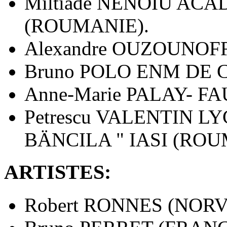
Miltiade NENOIU AC
(ROUMANIE).
Alexandre OUZOUNOF
Bruno POLO ENM DE 
Anne-Marie PALAY- F
Petrescu VALENTIN L
BÄNCILA " IASI (ROU
ARTISTES:
Robert RONNES (NORV