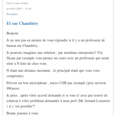
Gras J (non vérifié)
jeu 09/11/2017 - 15:18
Permalien
Et sur Chambéry
Bonjour
Je ne suis pas en mesure de vous répondre si il y a un professeur de
basson sur Chambéry..
Je pourrais imaginer une solution : par machines interposées? Via
Skype par exemple vous prenez un cours avec un professeur qui serait
situé à N kms de chez-vous.
N étant une distance inconnue , le principal étant que vous vous
compreniez.
Prévoir un bon microphone , micro USB par exemple (prix environ
90€uros)
Je peux , après vôtre accord demandé et si vous n' avez pas trouvé de
solution à vôtre problème,demander à mon prof (Mr Arnaud Lommise
) si c 'est possible??
Bonne journée à vous.