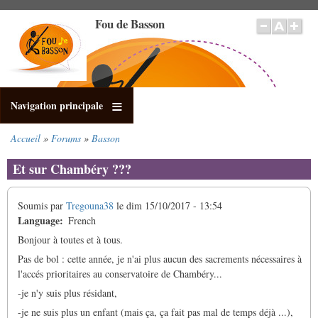
Aller
Fou de Basson
au
contenu
principal
Navigation principale
Accueil
Forums
Basson
Fil
d'Ariane
Et sur Chambéry ???
Soumis par
Tregouna38
le
dim 15/10/2017 - 13:54
Language
French
Bonjour à toutes et à tous.
Pas de bol : cette année, je n'ai plus aucun des sacrements nécessaires à
l'accés prioritaires au conservatoire de Chambéry...
-je n'y suis plus résidant,
-je ne suis plus un enfant (mais ça, ça fait pas mal de temps déjà ...),