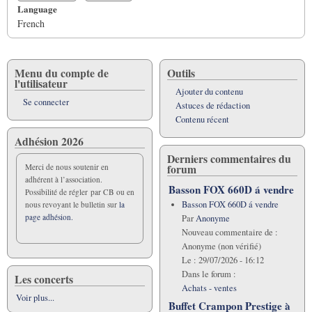
Language
French
Menu du compte de
Outils
l'utilisateur
Ajouter du contenu
Se connecter
Astuces de rédaction
Contenu récent
Adhésion 2026
Derniers commentaires du
forum
Merci de nous soutenir en
adhérent à l’association.
Basson FOX 660D á vendre
Possibilité de régler par CB ou en
Basson FOX 660D á vendre
nous revoyant le bulletin sur
la
page adhésion.
Par
Anonyme
Nouveau commentaire de :
Anonyme (non vérifié)
Le :
29/07/2026 - 16:12
Dans le forum :
Les concerts
Achats - ventes
Voir plus...
Buffet Crampon Prestige à