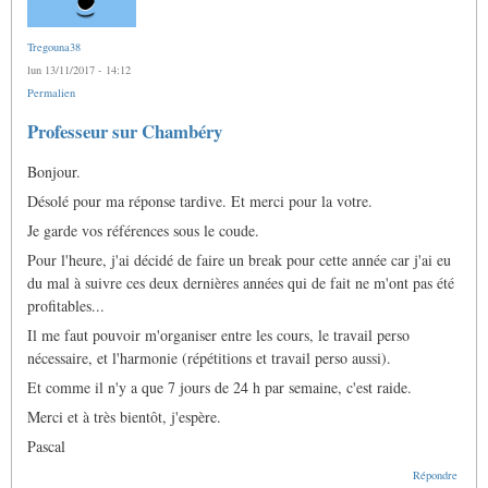
Tregouna38
lun 13/11/2017 - 14:12
Permalien
En
Professeur sur Chambéry
réponse
à
Bonjour.
Des
nouvelles
Désolé pour ma réponse tardive. Et merci pour la votre.
par
williamg
Je garde vos références sous le coude.
Pour l'heure, j'ai décidé de faire un break pour cette année car j'ai eu
du mal à suivre ces deux dernières années qui de fait ne m'ont pas été
profitables...
Il me faut pouvoir m'organiser entre les cours, le travail perso
nécessaire, et l'harmonie (répétitions et travail perso aussi).
Et comme il n'y a que 7 jours de 24 h par semaine, c'est raide.
Merci et à très bientôt, j'espère.
Pascal
Répondre