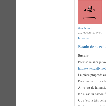
Gras Jacques
mar 02/01/2018 - 17:09
Permalien
Besoin de se rela
Bonsoir
Pour se relaxer je vo
http://www.dailymo
La pièce proposée es
Pour ma part il y a t
A : c 'est de la musi
B : c 'est un basson 
C : c 'est la très be