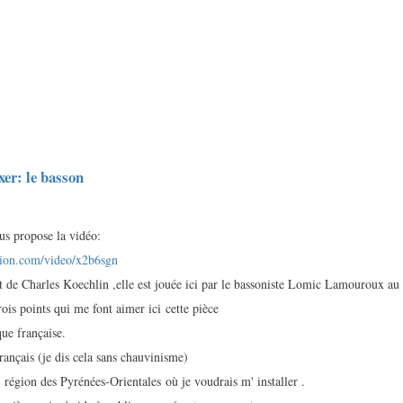
xer: le basson
us propose la vidéo:
tion.com/video/x2b6sgn
t de Charles Koechlin ,elle est jouée ici par le bassoniste Lomic Lamouroux au f
rois points qui me font aimer ici cette pièce
que française.
français (je dis cela sans chauvinisme)
lle région des Pyrénées-Orientales où je voudrais m' installer .