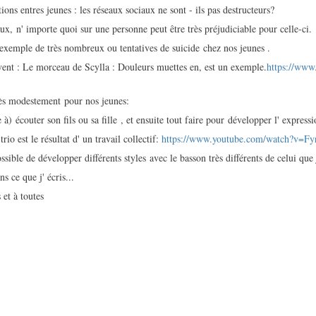
tions entres jeunes : les réseaux sociaux ne sont - ils pas destructeurs?
aux, n' importe quoi sur une personne peut être très préjudiciable pour celle-ci.
exemple de très nombreux ou tentatives de suicide chez nos jeunes .
vent : Le morceau de Scylla : Douleurs muettes en, est un exemple.
https://www
rès modestement pour nos jeunes:
à) écouter son fils ou sa fille , et ensuite tout faire pour développer l' expressi
rio est le résultat d' un travail collectif:
https://www.youtube.com/watch?v=F
possible de développer différents styles avec le basson très différents de celui que
ns ce que j' écris...
 et à toutes