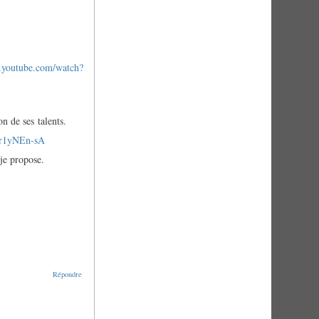
.youtube.com/watch?
on de ses talents.
yr1yNEn-sA
 je propose.
Répondre