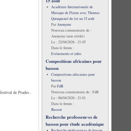
15 août
Académie Internationale de
Musique de Flaine avec Thomas
Quinquenel du 1er au 15 août
Par
Anonyme
Nouveau commentaire de :
Anonyme (non vérifié)
Le :
22/04/2026 - 21:05
Dans le forum :
Evénements et infos
Compositions africaines pour
basson
Compositions africaines pour
basson
Par
FdB
estival de Prades .
Nouveau commentaire de :
FdB
Le :
06/04/2026 - 21:01
Dans le forum :
Basson
Recherche professeur·es de
basson pour étude académique
Recherche professeur·es de basson