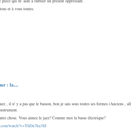
 pièce qui m' aide à oublier un présent oppressant.
ous et à vous toutes.
er : la....
ez , il n' y a pas que le basson, bon je sais sous toutes ses formes (Anciens , al
 instrument.
utre chose. Vous aimez le jazz? Comme moi la basse électrique?
e.com/watch?v=YhDu7ku3fiI