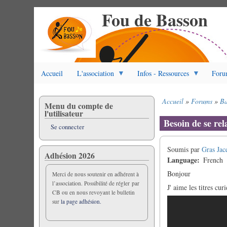
Fou de Basson
Aller
au
contenu
principal
Accueil
L'association
Infos - Ressources
Foru
Accueil
Forums
Ba
Menu du compte de
Fil
l'utilisateur
d'Ariane
Besoin de se rel
Se connecter
Soumis par
Gras Jac
Adhésion 2026
Language
French
Bonjour
Merci de nous soutenir en adhérent à
l’association. Possibilité de régler par
J' aime les titres c
CB ou en nous revoyant le bulletin
sur
la page adhésion.