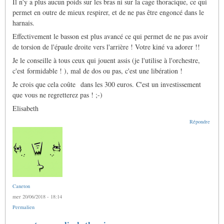
Il n'y a plus aucun poids sur les bras ni sur la cage thoracique, ce qui
permet en outre de mieux respirer, et de ne pas être engoncé dans le
harnais.
Effectivement le basson est plus avancé ce qui permet de ne pas avoir
de torsion de l'épaule droite vers l'arrière ! Votre kiné va adorer !!
Je le conseille à tous ceux qui jouent assis (je l'utilise à l'orchestre,
c'est formidable ! ), mal de dos ou pas, c'est une libération !
Je crois que cela coûte dans les 300 euros. C'est un investissement
que vous ne regretterez pas ! ;-)
Elisabeth
Répondre
Caneton
mer 20/06/2018 - 18:14
Permalien
En