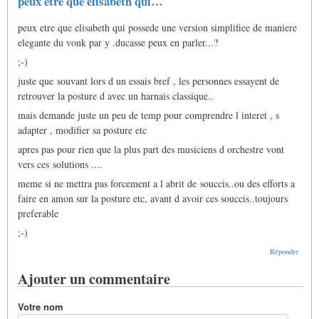
peux etre que elisabeth qui…
réponse
à
peux etre que elisabeth qui possede une version simplifiee de maniere
harnais
et
elegante du vonk par y .ducasse peux en parler...?
douleurs
par
;-)
Gras
juste que souvant lors d un essais bref , les personnes essayent de
Jacques
retrouver la posture d avec un harnais classique..
mais demande juste un peu de temp pour comprendre l interet , s
adapter , modifier sa posture etc
apres pas pour rien que la plus part des musiciens d orchestre vont
vers ces solutions ....
meme si ne mettra pas forcement a l abrit de souccis..ou des efforts a
faire en amon sur la posture etc, avant d avoir ces souccis..toujours
preferable
;-)
Répondre
Ajouter un commentaire
Votre nom