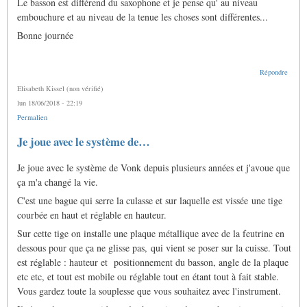
Le basson est différend du saxophone et je pense qu' au niveau
embouchure et au niveau de la tenue les choses sont différentes...
Bonne journée
Répondre
Elisabeth Kissel (non vérifié)
lun 18/06/2018 - 22:19
Permalien
En
Je joue avec le système de…
réponse
à
Je joue avec le système de Vonk depuis plusieurs années et j'avoue que
harnais
et
ça m'a changé la vie.
douleurs
par
C'est une bague qui serre la culasse et sur laquelle est vissée une tige
Gras
courbée en haut et réglable en hauteur.
Jacques
Sur cette tige on installe une plaque métallique avec de la feutrine en
dessous pour que ça ne glisse pas, qui vient se poser sur la cuisse. Tout
est réglable : hauteur et positionnement du basson, angle de la plaque
etc etc, et tout est mobile ou réglable tout en étant tout à fait stable.
Vous gardez toute la souplesse que vous souhaitez avec l'instrument.