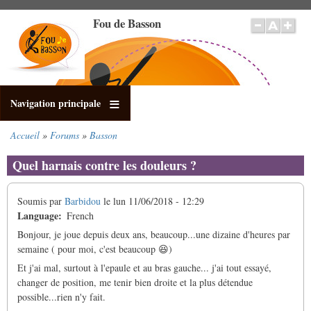
Aller
Fou de Basson
au
contenu
principal
Navigation principale
Accueil
Forums
Basson
Fil
d'Ariane
Quel harnais contre les douleurs ?
Soumis par
Barbidou
le
lun 11/06/2018 - 12:29
Language
French
Bonjour, je joue depuis deux ans, beaucoup...une dizaine d'heures par
semaine ( pour moi, c'est beaucoup 😆)
Et j'ai mal, surtout à l'epaule et au bras gauche... j'ai tout essayé,
changer de position, me tenir bien droite et la plus détendue
possible...rien n'y fait.