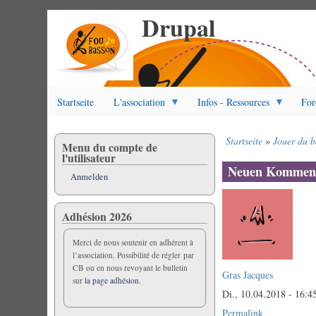
Drupal
Direkt
zum
Inhalt
Startseite
L'association
Infos - Ressources
For
Startseite
Jouer du b
Menu du compte de
Pfadnavigation
l'utilisateur
Neuen Komment
Anmelden
Adhésion 2026
Merci de nous soutenir en adhérent à
l’association. Possibilité de régler par
CB ou en nous revoyant le bulletin
Gras Jacques
sur
la page adhésion.
Di., 10.04.2018 - 16:4
Permalink