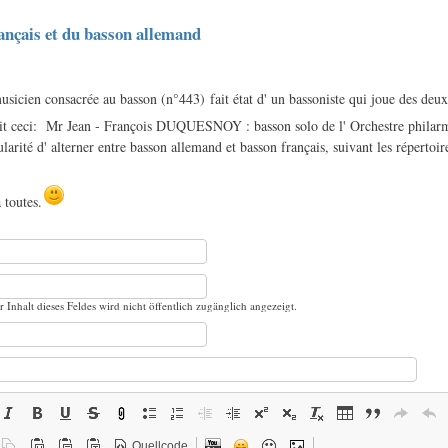
ançais et du basson allemand
usicien consacrée au basson (n°443) fait état d' un bassoniste qui joue des deu
crit ceci: Mr Jean - François DUQUESNOY : basson solo de l' Orchestre phila
ularité d' alterner entre basson allemand et basson français, suivant les réperto
 toutes.
r Inhalt dieses Feldes wird nicht öffentlich zugänglich angezeigt.
Quellcode