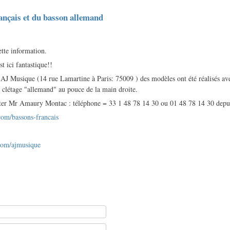
ançais et du basson allemand
tte information.
t ici fantastique!!
 AJ Musique (14 rue Lamartine à Paris: 75009 ) des modèles ont été réalisés av
 clétage "allemand" au pouce de la main droite.
acter Mr Amaury Montac : téléphone = 33 1 48 78 14 30 ou 01 48 78 14 30 depui
om/bassons-francais
com/ajmusique