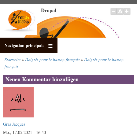
Direkt
Drupal
zum
Inhalt
Navigation principale
Startseite
Doigtés pour le basson français
Doigtés pour le basson
Pfadnavigation
français
Neuen Kommentar hinzufügen
Gras Jacques
Mo., 17.05.2021 - 16:40