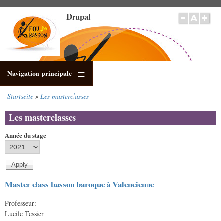
Direkt
Drupal
zum
Inhalt
Navigation principale
Startseite
Les masterclasses
Pfadnavigation
Les masterclasses
Année du stage
Master class basson baroque à Valencienne
Professeur:
Lucile Tessier