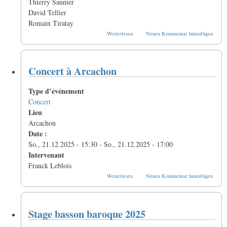
Thierry Saunier
David Tellier
Romain Tiratay
über
Weiterlesen
Neuen Kommentar hinzufügen
Stage
Fou
de
Basson
Concert à Arcachon
2026
Type d’événement
Concert
Lieu
Arcachon
Date :
So., 21.12.2025 - 15:30
-
So., 21.12.2025 - 17:00
Intervenant
Franck Leblois
über
Weiterlesen
Neuen Kommentar hinzufügen
Concert
à
Arcachon
Stage basson baroque 2025