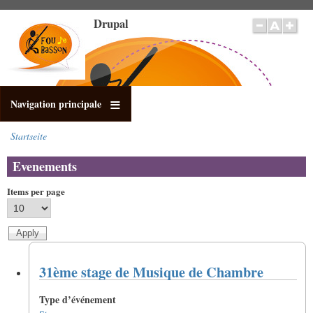
Direkt
Drupal
zum
Inhalt
Navigation principale
Startseite
Pfadnavigation
Evenements
Items per page
31ème stage de Musique de Chambre
Type d’événement