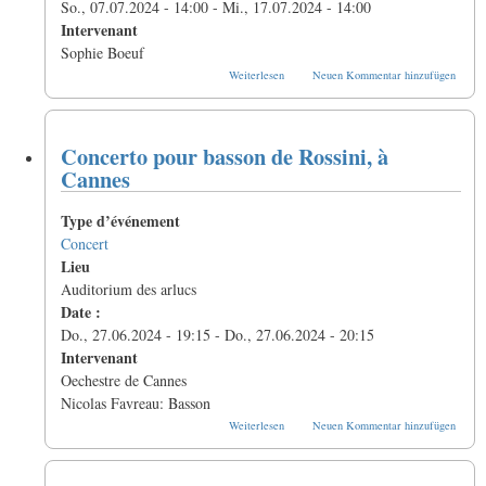
So., 07.07.2024 - 14:00
-
Mi., 17.07.2024 - 14:00
Intervenant
Sophie Boeuf
über
Weiterlesen
Neuen Kommentar hinzufügen
Stage
Orchestres
et
Musique
Concerto pour basson de Rossini, à
de
Chambre
Cannes
Evian
2024
Type d’événement
Concert
Lieu
Auditorium des arlucs
Date :
Do., 27.06.2024 - 19:15
-
Do., 27.06.2024 - 20:15
Intervenant
Oechestre de Cannes
Nicolas Favreau: Basson
über
Weiterlesen
Neuen Kommentar hinzufügen
Concerto
pour
basson