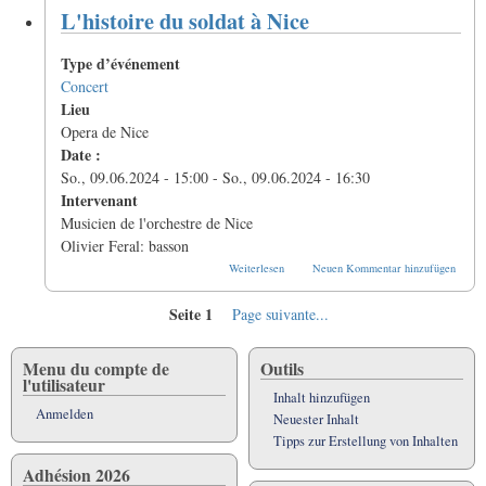
de
L'histoire du soldat à Nice
Rossini,
à
Cannes
Type d’événement
Concert
Lieu
Opera de Nice
Date :
So., 09.06.2024 - 15:00
-
So., 09.06.2024 - 16:30
Intervenant
Musicien de l'orchestre de Nice
Olivier Feral: basson
über
Weiterlesen
Neuen Kommentar hinzufügen
L'histoire
du
Seite 1
Nächste
Page suivante...
soldat
à
Seitennummerierung
Seite
Nice
Menu du compte de
Outils
l'utilisateur
Inhalt hinzufügen
Anmelden
Neuester Inhalt
Tipps zur Erstellung von Inhalten
Adhésion 2026