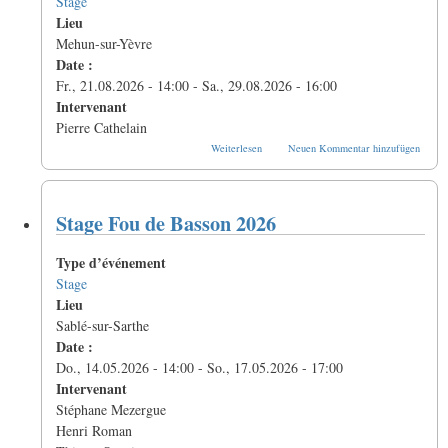
Stage
Lieu
Mehun-sur-Yèvre
Date :
Fr., 21.08.2026 - 14:00
-
Sa., 29.08.2026 - 16:00
Intervenant
Pierre Cathelain
über
Weiterlesen
Neuen Kommentar hinzufügen
31ème
stage
de
Musique
Stage Fou de Basson 2026
de
Chambre
Type d’événement
Stage
Lieu
Sablé-sur-Sarthe
Date :
Do., 14.05.2026 - 14:00
-
So., 17.05.2026 - 17:00
Intervenant
Stéphane Mezergue
Henri Roman