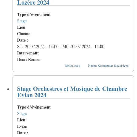
Lozère 2024
Quintette
à
Type d’événement
vent
CinqRhône
Stage
Lieu
Chanac
Date :
Sa., 20.07.2024 - 14:00
-
Mi., 31.07.2024 - 14:00
Intervenant
Henri Roman
über
Weiterlesen
Neuen Kommentar hinzufügen
Stage
Art,
Musique
et
Stage Orchestres et Musique de Chambre
Spectacles
en
Evian 2024
Lozère
2024
Type d’événement
Stage
Lieu
Evian
Date :