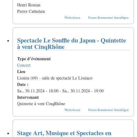
Henri Roman
Pierre Cathelain
über
Weiterlesen
Neuen Kommentar hinzufügen
Stage
rencontre
fou
basson
Spectacle Le Souffle du Japon - Quintette
2025
à vent CinqRhône
Type d’événement
Concert
Lieu
Lissieu (69) - salle de spectacle Le Lissiaco
Date :
Sa., 30.11.2024 - 18:00
-
Sa., 30.11.2024 - 19:00
Intervenant
Quintette à vent CinqRhône
über
Weiterlesen
Neuen Kommentar hinzufügen
Spectacle
Le
Souffle
du
Stage Art, Musique et Spectacles en
Japon
-