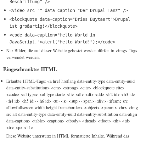
Beschriftung" />
<video src="" data-caption="Der Drupal-Tanz" />
<blockquote data-caption="Dries Buytaert">Drupal
ist großartig!</blockquote>
<code data-caption="Hello World in
JavaScript.">alert("Hello World!");</code>
Nur Bilder, die auf dieser Website gehostet werden dürfen in <img>-Tags
verwendet werden.
Eingeschränktes HTML
Erlaubte HTML-Tags: <a href hreflang data-entity-type data-entity-uuid
data-entity-substitution> <em> <strong> <cite> <blockquote cite>
<code> <ul type> <ol type start> <li> <dl> <dt> <dd> <h2 id> <h3 id>
<h4 id> <h5 id> <h6 id> <u> <s> <sup> <span> <div> <iframe src
allowfullscreen width height frameborder> <object> <param> <hr> <img
src alt data-entity-type data-entity-uuid data-entity-substitution data-align
data-caption> <table> <caption> <tbody> <thead> <tfoot> <th> <td>
<tr> <p> <h1>
Diese Website unterstützt in HTML formatierte Inhalte. Während das