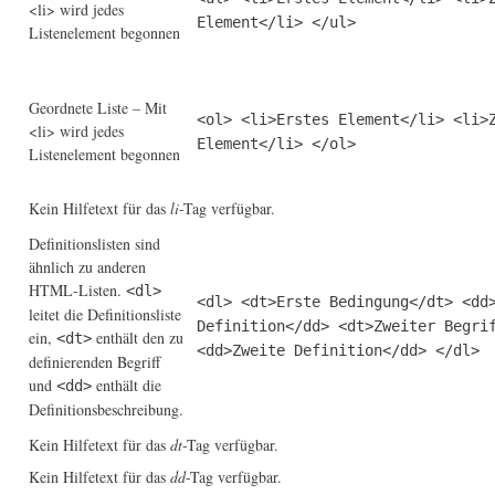
<li> wird jedes
Element</li> </ul>
Listenelement begonnen
Geordnete Liste – Mit
<ol> <li>Erstes Element</li> <li>
<li> wird jedes
Element</li> </ol>
Listenelement begonnen
Kein Hilfetext für das
li
-Tag verfügbar.
Definitionslisten sind
ähnlich zu anderen
HTML-Listen.
<dl>
<dl> <dt>Erste Bedingung</dt> <dd
leitet die Definitionsliste
Definition</dd> <dt>Zweiter Begri
ein,
enthält den zu
<dt>
<dd>Zweite Definition</dd> </dl>
definierenden Begriff
und
enthält die
<dd>
Definitionsbeschreibung.
Kein Hilfetext für das
dt
-Tag verfügbar.
Kein Hilfetext für das
dd
-Tag verfügbar.