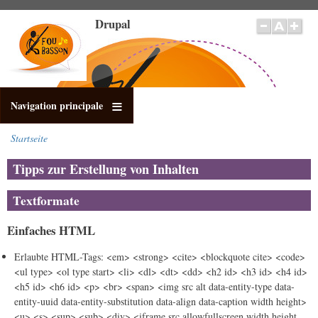
Direkt
Drupal
zum
Inhalt
Navigation principale
Startseite
Pfadnavigation
Tipps zur Erstellung von Inhalten
Textformate
Einfaches HTML
Erlaubte HTML-Tags: <em> <strong> <cite> <blockquote cite> <code>
<ul type> <ol type start> <li> <dl> <dt> <dd> <h2 id> <h3 id> <h4 id>
<h5 id> <h6 id> <p> <br> <span> <img src alt data-entity-type data-
entity-uuid data-entity-substitution data-align data-caption width height>
<u> <s> <sup> <sub> <div> <iframe src allowfullscreen width height