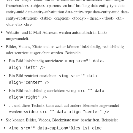
frameborder> <object> <param> <a href hreflang data-entity-type data-
entity-uuid data-entity-substitution data-entity-type data-entity-uuid data-
entity-substitution> <table> <caption> <tbody> <thead> <tfoot> <th>
<td> <tr> <hr>
Website- und E-Mail-Adressen werden automatisch in Links
umgewandelt.
Bilder, Videos, Zitate und so weiter können linksbündig, rechtsbündig
oder zentriert ausgerichtet werden. Beispiele:
Ein Bild linksbündig ausrichten:
<img src="" data-
align="left" />
Ein Bild zentriert ausrichten:
<img src="" data-
align="center" />
Ein Bild rechtsbündig ausrichten:
<img src="" data-
align="right" />
… und diese Technik kann auch auf andere Elemente angewendet
werden:
<video src="" data-align="center" />
Sie können Bilder, Videos, Blockzitate usw. beschriften. Beispiele:
<img src="" data-caption="Dies ist eine