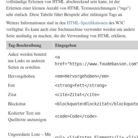
vollständige Erlernen von HTML abschreckend sein kann, ist der
Erlernen einer kleinen Anzahl von HTML Textauszeichnungen ("tags")
sehr einfach. Diese Tabelle führt Beispiele aller zulässigen Tags an.
Weitere Informationen sind in den
HTML-Spezifikationen
des W3C
verfügbar. Es kann auch eine Suchmaschine verwendet werden um andere
Seite ausfindig zu machen, die die Verwendung von HTML erklären.
Tag-Beschreibung
Eingegeben
Anker werden benutzt
<a
um Links zu anderen
href="https://www.foudebasson.com
Seiten zu erstellen.
Hervorgehoben
<em>Hervorgehoben</em>
Fett
<strong>Fett</strong>
Zitat
<cite>Zitat</cite>
Blockzitat
<blockquote>Blockzitat</blockquot
Kodierter Text um
<code>Code</code>
Quelltexte anzuzeigen
Ungeordnete Liste – Mit
<ul> <li>Erstes Element</li> <li>