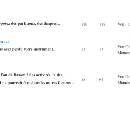
osez des partitions, des disques...
110
118
Von
F
perdus
Von
CA
us avez perdu votre instrument...
12
13
Monate
ou de Basson ! Ses activités, le site...
Von
Gr
55
61
i ne pourrait être dans les autres forums...
Monate