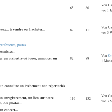
Von
Ga
..
65
86
vor 1 J
Von
Ga
aux... à vendre ou à acheter...
82
111
vor 3 
professeurs, postes
sonistes...
Von
Or
er un orchestre où jouer, annoncer un
82
88
1 Mona
 un connaître un événement non répertoriés
Von
Ga
un enregistrement, un lien sur notre
119
132
vor 3 
, des photos...
un concert...