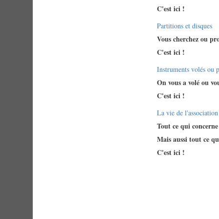
C'est ici !
Keine
Partitions et disques
neuen
Vous cherchez ou prop
Beiträge
C'est ici !
Keine
Instruments volés ou 
neuen
On vous a volé ou vo
Beiträge
C'est ici !
Keine
La vie de l'association
neuen
Tout ce qui concerne F
Beiträge
Mais aussi tout ce qu
C'est ici !