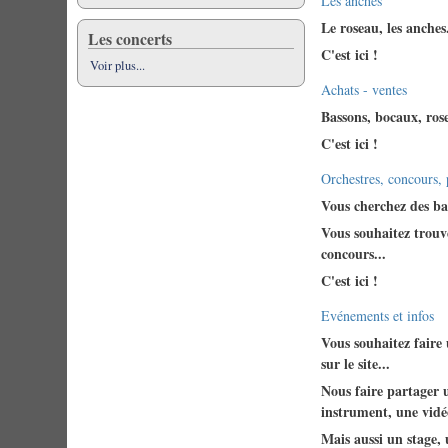
Keine
Les anches
neuen
Le roseau, les anches.
Les concerts
Beiträge
C'est ici !
Voir plus...
Keine
Achats - ventes
neuen
Bassons, bocaux, rose
Beiträge
C'est ici !
Keine
Orchestres, concours, 
neuen
Vous cherchez des bas
Beiträge
Vous souhaitez trouv
concours...
C'est ici !
Keine
Evénements et infos
neuen
Vous souhaitez faire
Beiträge
sur le site...
Nous faire partager 
instrument, une vidéo
Mais aussi un stage, 