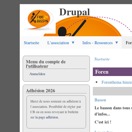
Drupal
Direkt
zum
Inhalt
Startseite
L'association
Infos - Ressources
For
Startseite
Menu du compte de
Pfadnavigation
l'utilisateur
Foren
Anmelden
Forenthema hinzu
Adhésion 2026
Keine
Basson
Merci de nous soutenir en adhérent à
neuen
l’association. Possibilité de régler par
Le basson dans tous s
Beiträge
CB ou en nous revoyant le bulletin
d'infos...
sur
la page adhésion.
C'est ici !