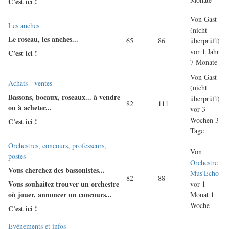
C'est ici !
Von
Gast
Keine
Les anches
(nicht
neuen
Le roseau, les anches...
65
86
überprüft)
Beiträge
vor 1 Jahr
C'est ici !
7 Monate
Von
Gast
Keine
Achats - ventes
(nicht
neuen
Bassons, bocaux, roseaux... à vendre
überprüft)
82
111
Beiträge
ou à acheter...
vor 3
Wochen 3
C'est ici !
Tage
Keine
Orchestres, concours, professeurs,
Von
neuen
postes
Orchestre
Beiträge
Vous cherchez des bassonistes...
Mus'Echo
82
88
Vous souhaitez trouver un orchestre
vor 1
où jouer, annoncer un concours...
Monat 1
Woche
C'est ici !
Keine
Evénements et infos