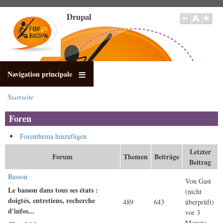
Direkt
Drupal
zum
Inhalt
Navigation principale
Startseite
Pfadnavigation
Foren
Forenthema hinzufügen
Letzter
Forum
Themen
Beiträge
Beitrag
Keine
Basson
Von
Gast
neuen
Le basson dans tous ses états :
(nicht
Beiträge
doigtés, entretiens, recherche
489
643
überprüft)
d'infos...
vor 3
Monate