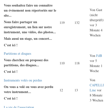
neuen
Vous souhaitez faire un connaître
Beiträge
Von
Gast
un événement non répertoriés sur le
(nicht
site...
überprüft)
Nous faire partager un
119
132
vor 3
enregistrement, un lien sur notre
Monate 4
instrument, une vidéo, des photos...
Wochen
Mais aussi un stage, un concert...
C'est ici !
Keine
Partitions et disques
Von
FdB
neuen
Vous cherchez ou proposez des
vor 5
110
118
Beiträge
partitions, des disques...
Monate 1
Woche
C'est ici !
Von
Keine
Instruments volés ou perdus
CAPELLI
neuen
On vous a volé ou vous avez perdu
12
13
Line
vor
Beiträge
votre instrument...
8 Monate
C'est ici !
3 Wochen
Keine
La vie de l'association