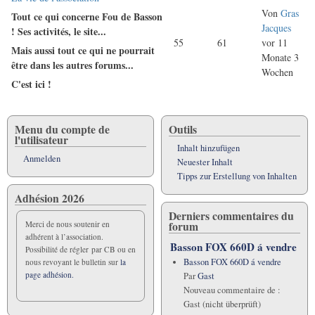
neuen
Von
Gras
Tout ce qui concerne Fou de Basson
Beiträge
Jacques
! Ses activités, le site...
55
61
vor 11
Mais aussi tout ce qui ne pourrait
Monate 3
être dans les autres forums...
Wochen
C'est ici !
Menu du compte de
Outils
l'utilisateur
Inhalt hinzufügen
Anmelden
Neuester Inhalt
Tipps zur Erstellung von Inhalten
Adhésion 2026
Derniers commentaires du
forum
Merci de nous soutenir en
adhérent à l’association.
Basson FOX 660D á vendre
Possibilité de régler par CB ou en
Basson FOX 660D á vendre
nous revoyant le bulletin sur
la
page adhésion.
Par
Gast
Nouveau commentaire de :
Gast (nicht überprüft)