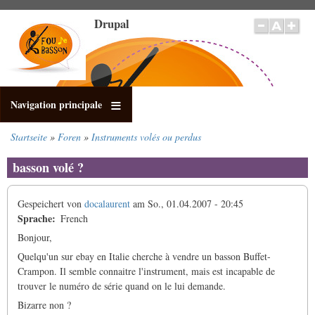
Direkt
Drupal
zum
Inhalt
Navigation principale
Startseite
Foren
Instruments volés ou perdus
Pfadnavigation
basson volé ?
Gespeichert von
docalaurent
am
So., 01.04.2007 - 20:45
Sprache
French
Bonjour,
Quelqu'un sur ebay en Italie cherche à vendre un basson Buffet-
Crampon. Il semble connaitre l'instrument, mais est incapable de
trouver le numéro de série quand on le lui demande.
Bizarre non ?