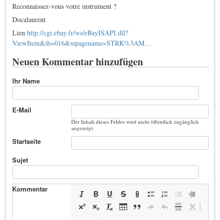
Reconnaissez-vous votre instrument ?
Docalaurent
Lien
http://cgi.ebay.fr/ws/eBayISAPI.dll?
ViewItem&ih=016&sspagename=STRK%3AM…
Neuen Kommentar hinzufügen
Ihr Name
E-Mail
Der Inhalt dieses Feldes wird nicht öffentlich zugänglich
angezeigt.
Startseite
Sujet
Kommentar