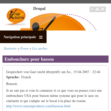
Direkt
Drupal
zum
Inhalt
Navigation principale
Startseite
Foren
Les anches
Pfadnavigation
Embouchure pour basson
Gespeichert von
Gast (nicht überprüft)
am
So., 15.04.2007 - 22:46
Sprache
French
Bonsoir,
Je ne sais pas si vous le connaiser et ce que vous en pensez,voici une
embouchure USA pour basson même systeme que pour le saxe ou
clarinette et qui s'adapte sur le bocal à la place du roseau.
http://www.runyonproducts.com/bassoon.html