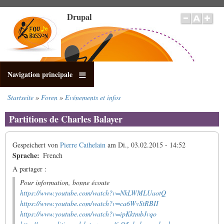
Direkt
Drupal
zum
Inhalt
Navigation principale
Startseite
Foren
Evénements et infos
Pfadnavigation
Partitions de Charles Balayer
Gespeichert von
Pierre Cathelain
am
Di., 03.02.2015 - 14:52
Sprache
French
A partager :
Pour information, bonne écoute
https://www.youtube.com/watch?v=NkLWMLUaotQ
https://www.youtube.com/watch?v=ca6WvStRBII
https://www.youtube.com/watch?v=ipKktmbJvqo