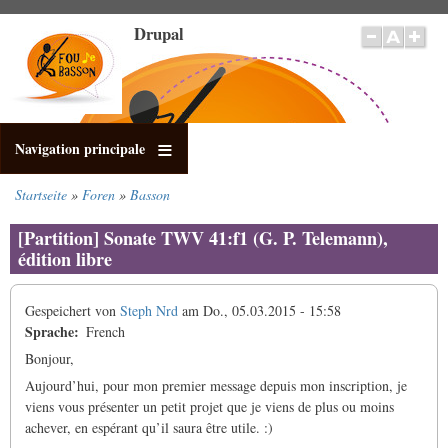
Direkt
Drupal
zum
Inhalt
Navigation principale
Startseite
Foren
Basson
Pfadnavigation
[Partition] Sonate TWV 41:f1 (G. P. Telemann),
édition libre
Gespeichert von
Steph Nrd
am
Do., 05.03.2015 - 15:58
Sprache
French
Bonjour,
Aujourd’hui, pour mon premier message depuis mon inscription, je
viens vous présenter un petit projet que je viens de plus ou moins
achever, en espérant qu’il saura être utile. :)