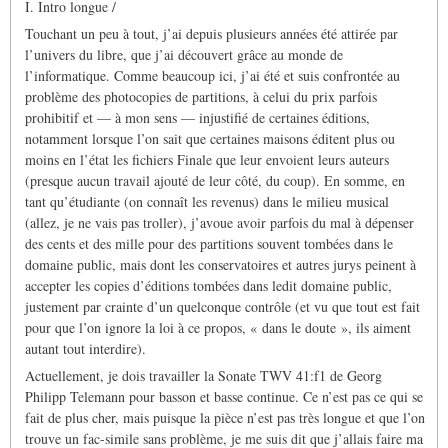
I. Intro longue /
Touchant un peu à tout, j’ai depuis plusieurs années été attirée par
l’univers du libre, que j’ai découvert grâce au monde de
l’informatique. Comme beaucoup ici, j’ai été et suis confrontée au
problème des photocopies de partitions, à celui du prix parfois
prohibitif et — à mon sens — injustifié de certaines éditions,
notamment lorsque l’on sait que certaines maisons éditent plus ou
moins en l’état les fichiers Finale que leur envoient leurs auteurs
(presque aucun travail ajouté de leur côté, du coup). En somme, en
tant qu’étudiante (on connaît les revenus) dans le milieu musical
(allez, je ne vais pas troller), j’avoue avoir parfois du mal à dépenser
des cents et des mille pour des partitions souvent tombées dans le
domaine public, mais dont les conservatoires et autres jurys peinent à
accepter les copies d’éditions tombées dans ledit domaine public,
justement par crainte d’un quelconque contrôle (et vu que tout est fait
pour que l’on ignore la loi à ce propos, « dans le doute », ils aiment
autant tout interdire).
Actuellement, je dois travailler la Sonate TWV 41:f1 de Georg
Philipp Telemann pour basson et basse continue. Ce n’est pas ce qui se
fait de plus cher, mais puisque la pièce n’est pas très longue et que l’on
trouve un fac-simile sans problème, je me suis dit que j’allais faire ma