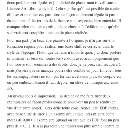
donc parfaitement légale, et j’ai décidé de placer mon travail sous la
Licence Art Libre (copyleft). Cela signifie qu’il est possible de copier,
diffuser et modifier ces partitions de façon totalement légale (à partir
du moment où les termes de la licence sont respectés, bien entendu). Il
manque selon moi un « petit quelque chose » à l’édition pour qu’elle
soit vraiment complète : une partie piano réalisée.
Pour ma part, j’ai beau être pianiste à l’origine, je n’ai pas suivi la
formation requise pour réaliser une basse chiffrée correcte, dans le
style de l’époque. Plutôt que de faire n’importe quoi, j’ai donc préféré
m’abstenir (et bien sûr, toutes les versions avec accompagnement que
l’on trouve sont soumises à des droits, donc je ne peux rien récupérer),
mais j’espère que ce manque pourra être comblé un jour. En effet, tous
les accompagnateurs ne sont pas formés à cela non plus, du coup, c’est
un peu embêtant (sinon il faut dégoter un élève de musique ancienne
:P).
Au niveau coûts d’impression, j’ai décidé de me faire tirer deux
exemplaires de façon professionnelle pour voir un peu le rendu (en
vue d’un autre projet). Cela défie toute concurrence, car, FDP inclus,
avec possibilité de tirer à un exemplaire unique, cela m’aura coûté
moins de 9,00 € l’exemplaire (quand on sait que les FDP font un peu
plus de 4 €…). Je n’ai pas testé une impression plus simple (centre de