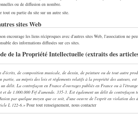
ionnelles ou de diffusion en nombre.
 tout ou partie du site sur un autre site.
autres sites Web
on encourage les liens réciproques avec d'autres sites Web, l'association ne pe
nsable des informations diffusées sur ces sites.
 de la Propriété Intellectuelle (extraits des article
n d'écrits, de composition musicale, de dessin, de peinture ou de tout autre pro
n partie, au mépris des lois et règlements relatifs à la propriété des auteurs, est
 un délit.
La contrefaçon en France d'ouvrages publiés en France ou à l'étrange
t et de 1.000.000 Frf d'amende.
335-3. Est également un délit de contrefaçon t
fusion par quelque moyen que ce soit, d'une oeuvre de l'esprit en violation des d
rticle L 122-6.»
Pour tout renseignement, nous contacter