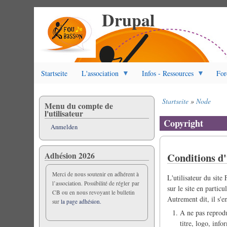
Drupal
Direkt
zum
Inhalt
Startseite
L'association
Infos - Ressources
For
Startseite
Node
Menu du compte de
Pfadnavigation
l'utilisateur
Copyright
Anmelden
Adhésion 2026
Conditions d'
Merci de nous soutenir en adhérent à
L'utilisateur du site
l’association. Possibilité de régler par
sur le site en partic
CB ou en nous revoyant le bulletin
Autrement dit, il s'e
sur
la page adhésion.
A ne pas reprodui
titre, logo, inf