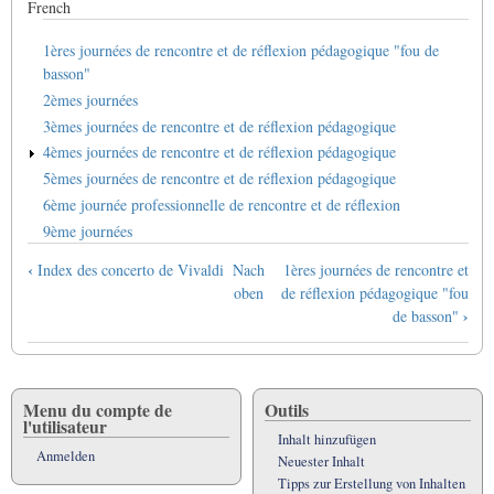
French
1ères journées de rencontre et de réflexion pédagogique "fou de
basson"
2èmes journées
3èmes journées de rencontre et de réflexion pédagogique
4èmes journées de rencontre et de réflexion pédagogique
5èmes journées de rencontre et de réflexion pédagogique
6ème journée professionnelle de rencontre et de réflexion
9ème journées
Links
‹
Index des concerto de Vivaldi
Nach
1ères journées de rencontre et
für
oben
de réflexion pédagogique "fou
das
›
de basson"
Blättern
im
Buch
Journées
Menu du compte de
Outils
l'utilisateur
pédagogiques
Inhalt hinzufügen
Anmelden
Neuester Inhalt
Tipps zur Erstellung von Inhalten