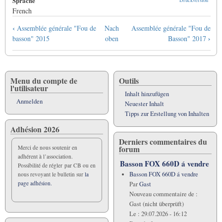
Sprache
Druckversion
French
Links
‹
Assemblée générale "Fou de
Nach
Assemblée générale "Fou de
für
›
basson" 2015
oben
Basson" 2017
das
Blättern
im
Buch
Menu du compte de
Outils
l'utilisateur
Assemblée
Inhalt hinzufügen
générale
Anmelden
Neuester Inhalt
"Fou
Tipps zur Erstellung von Inhalten
de
Adhésion 2026
Basson"
Derniers commentaires du
2016
forum
Merci de nous soutenir en
adhérent à l’association.
Basson FOX 660D á vendre
Possibilité de régler par CB ou en
Basson FOX 660D á vendre
nous revoyant le bulletin sur
la
page adhésion.
Par
Gast
Nouveau commentaire de :
Gast (nicht überprüft)
Le :
29.07.2026 - 16:12