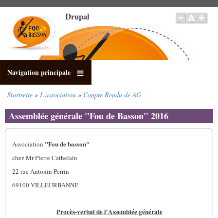
Direkt
Drupal
zum
Inhalt
Navigation principale
Startseite
L'association
Conpte Rendu de AG
Pfadnavigation
Assemblée générale "Fou de Basson" 2016
"Fou de basson"
Association
chez Mr Pierre Cathelain
22 rue Antonin Perrin
69100 VILLEURBANNE
Procès-verbal de l'Assemblée générale