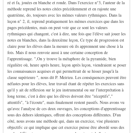
ré et fa, jouées en blanche et ronde. Dans l'exercice n°3, l'auteur de la
méthode reprend les notes citées précédemment et en rajoute une
quatrième, do, toujours avec les mêmes valeurs rythmiques. Dans la
leçon n° 2, il, reprend pratiquement les mêmes exercices que dans les
pages précédentes, mais on peut voir que ce sont les valeurs
rythmiques qui changent, c'est à dire, une fois que l'élève sait jouer les
notes en blanches, dans la deuxième leçon, Ce type de progression est
claire pour les élèves dans la mesure où ils apprennent une chose à la
fois. Mais il nous renvoie aussi à une certaine conception de
l'apprentissage. ",On y trouve la métaphore de la pyramide, bien
régulière où, heure après heure, leçon après leçon, viendraient se poser
les connaissances acquises et qui permettrait de se hisser jusqu'à la
classe supérieure ", nous dit P. Meirieu. Les conséquences peuvent être
néfastes pour les élèves, leur travail étant de répéter les exercices sans
qu'il y ait de réflexion sur le jeu instrumental ou sur l'interprétation à
long terme, c'est à dire que les élèves doivent être "réceptifs","
attentifs", "à l'écoute", mais finalement restent passifs. Nous avons vu
qu'avec l'analyse de ces deux ouvrages, les conceptions d'apprentissage
sous des dehors identiques, offrent des conceptions différentes. D'un
côté, nous avons une méthode qui, dans un exercice, vise plusieurs
objectifs: ce qui implique que cet exercice puisse être abordé sous des