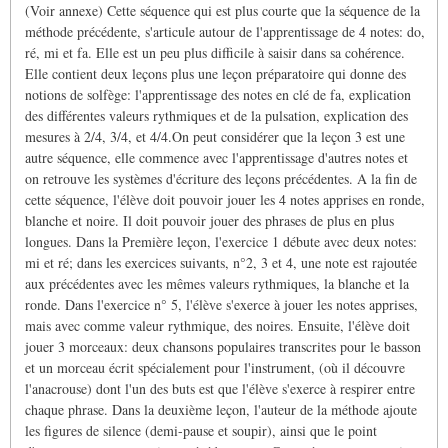
(Voir annexe) Cette séquence qui est plus courte que la séquence de la
méthode précédente, s'articule autour de l'apprentissage de 4 notes: do,
ré, mi et fa. Elle est un peu plus difficile à saisir dans sa cohérence.
Elle contient deux leçons plus une leçon préparatoire qui donne des
notions de solfège: l'apprentissage des notes en clé de fa, explication
des différentes valeurs rythmiques et de la pulsation, explication des
mesures à 2/4, 3/4, et 4/4.On peut considérer que la leçon 3 est une
autre séquence, elle commence avec l'apprentissage d'autres notes et
on retrouve les systèmes d'écriture des leçons précédentes. A la fin de
cette séquence, l'élève doit pouvoir jouer les 4 notes apprises en ronde,
blanche et noire. Il doit pouvoir jouer des phrases de plus en plus
longues. Dans la Première leçon, l'exercice 1 débute avec deux notes:
mi et ré; dans les exercices suivants, n°2, 3 et 4, une note est rajoutée
aux précédentes avec les mêmes valeurs rythmiques, la blanche et la
ronde. Dans l'exercice n° 5, l'élève s'exerce à jouer les notes apprises,
mais avec comme valeur rythmique, des noires. Ensuite, l'élève doit
jouer 3 morceaux: deux chansons populaires transcrites pour le basson
et un morceau écrit spécialement pour l'instrument, (où il découvre
l'anacrouse) dont l'un des buts est que l'élève s'exerce à respirer entre
chaque phrase. Dans la deuxième leçon, l'auteur de la méthode ajoute
les figures de silence (demi-pause et soupir), ainsi que le point