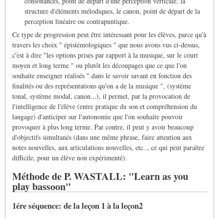
consonances, point de départ d'une perception verticale, la
structure d'éléments mélodiques, le canon, point de départ de la
perception linéaire ou contrapuntique.
Ce type de progression peut être intéressant pour les élèves, parce qu'à
travers les choix " épistémologiques " que nous avons vus ci-dessus,
c'est à dire "les options prises par rapport à la musique, sur le court
moyen et long terme " ou plutôt les découpages que ce que l'on
souhaite enseigner réalisés " dans le savoir savant en fonction des
finalités ou des représentations qu'on a de la musique ", (système
tonal, système modal, canon...), il permet, par la provocation de
l'intelligence de l'élève (entre pratique du son et compréhension du
langage) d'anticiper sur l'autonomie que l'on souhaite pouvoir
provoquer à plus long terme. Par contre, il peut y avoir beaucoup
d'objectifs simultanés (dans une même phrase, faire attention aux
notes nouvelles, aux articulations nouvelles, etc.., ce qui peut paraître
difficile, pour un élève non expérimenté).
Méthode de P. WASTALL: "Learn as you
play bassoon"
1ére séquence: de la leçon 1 à la leçon2