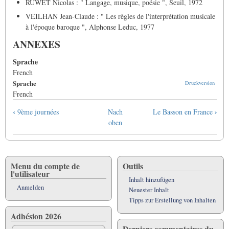
RUWET Nicolas : " Langage, musique, poésie ", Seuil, 1972
VEILHAN Jean-Claude : " Les règles de l'interprétation musicale
à l'époque baroque ", Alphonse Leduc, 1977
ANNEXES
Sprache
French
Sprache
Druckversion
French
Links
‹
›
9ème journées
Nach
Le Basson en France
für
oben
das
Blättern
im
Buch
Menu du compte de
Outils
l'utilisateur
L'enseignement
Inhalt hinzufügen
du
Anmelden
Neuester Inhalt
basson
Tipps zur Erstellung von Inhalten
:
Adhésion 2026
Quelles
Derniers commentaires du