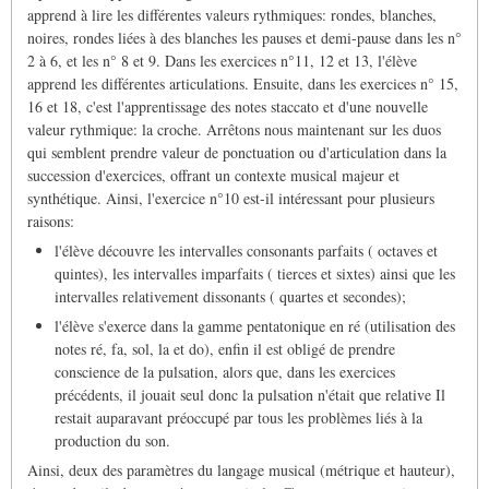
apprend à lire les différentes valeurs rythmiques: rondes, blanches,
noires, rondes liées à des blanches les pauses et demi-pause dans les n°
2 à 6, et les n° 8 et 9. Dans les exercices n°11, 12 et 13, l'élève
apprend les différentes articulations. Ensuite, dans les exercices n° 15,
16 et 18, c'est l'apprentissage des notes staccato et d'une nouvelle
valeur rythmique: la croche. Arrêtons nous maintenant sur les duos
qui semblent prendre valeur de ponctuation ou d'articulation dans la
succession d'exercices, offrant un contexte musical majeur et
synthétique. Ainsi, l'exercice n°10 est-il intéressant pour plusieurs
raisons:
l'élève découvre les intervalles consonants parfaits ( octaves et
quintes), les intervalles imparfaits ( tierces et sixtes) ainsi que les
intervalles relativement dissonants ( quartes et secondes);
l'élève s'exerce dans la gamme pentatonique en ré (utilisation des
notes ré, fa, sol, la et do), enfin il est obligé de prendre
conscience de la pulsation, alors que, dans les exercices
précédents, il jouait seul donc la pulsation n'était que relative Il
restait auparavant préoccupé par tous les problèmes liés à la
production du son.
Ainsi, deux des paramètres du langage musical (métrique et hauteur),