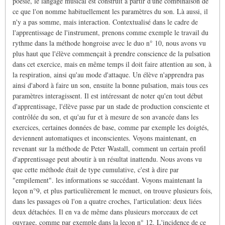
poésie, le langage musical est construit à partir d'une combinaison de
ce que l'on nomme habituellement les paramètres du son. Là aussi, il
n'y a pas somme, mais interaction. Contextualisé dans le cadre de
l'apprentissage de l'instrument, prenons comme exemple le travail du
rythme dans la méthode hongroise avec le duo n° 10, nous avons vu
plus haut que l'élève commençait à prendre conscience de la pulsation
dans cet exercice, mais en même temps il doit faire attention au son, à
la respiration, ainsi qu'au mode d'attaque. Un élève n'apprendra pas
ainsi d'abord à faire un son, ensuite la bonne pulsation, mais tous ces
paramètres interagissent. Il est intéressant de noter qu'en tout début
d'apprentissage, l'élève passe par un stade de production consciente et
contrôlée du son, et qu'au fur et à mesure de son avancée dans les
exercices, certaines données de base, comme par exemple les doigtés,
deviennent automatiques et inconscientes. Voyons maintenant, en
revenant sur la méthode de Peter Wastall, comment un certain profil
d'apprentissage peut aboutir à un résultat inattendu. Nous avons vu
que cette méthode était de type cumulative, c'est à dire par
"empilement". les informations se succédant. Voyons maintenant la
leçon n°9, et plus particulièrement le menuet, on trouve plusieurs fois,
dans les passages où l'on a quatre croches, l'articulation: deux liées
deux détachées. Il en va de même dans plusieurs morceaux de cet
ouvrage, comme par exemple dans la leçon n° 12. L'incidence de ce