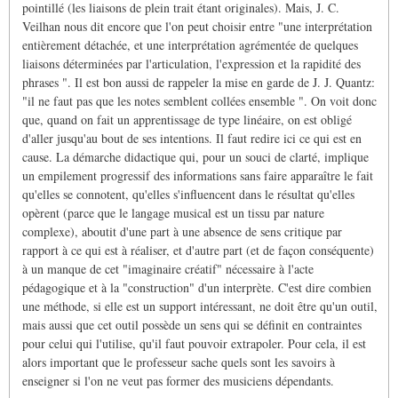
pointillé (les liaisons de plein trait étant originales). Mais, J. C.
Veilhan nous dit encore que l'on peut choisir entre "une interprétation
entièrement détachée, et une interprétation agrémentée de quelques
liaisons déterminées par l'articulation, l'expression et la rapidité des
phrases ". Il est bon aussi de rappeler la mise en garde de J. J. Quantz:
"il ne faut pas que les notes semblent collées ensemble ". On voit donc
que, quand on fait un apprentissage de type linéaire, on est obligé
d'aller jusqu'au bout de ses intentions. Il faut redire ici ce qui est en
cause. La démarche didactique qui, pour un souci de clarté, implique
un empilement progressif des informations sans faire apparaître le fait
qu'elles se connotent, qu'elles s'influencent dans le résultat qu'elles
opèrent (parce que le langage musical est un tissu par nature
complexe), aboutit d'une part à une absence de sens critique par
rapport à ce qui est à réaliser, et d'autre part (et de façon conséquente)
à un manque de cet "imaginaire créatif" nécessaire à l'acte
pédagogique et à la "construction" d'un interprète. C'est dire combien
une méthode, si elle est un support intéressant, ne doit être qu'un outil,
mais aussi que cet outil possède un sens qui se définit en contraintes
pour celui qui l'utilise, qu'il faut pouvoir extrapoler. Pour cela, il est
alors important que le professeur sache quels sont les savoirs à
enseigner si l'on ne veut pas former des musiciens dépendants.