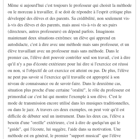
Même si aujourd'hui c'est toujours le professeur qui choisit la méthode
ou le morceau à travailler, il se doit de répondre à l'esprit critique plus
développé des élèves et des parents. Sa crédibilité, non seulement vis-
à-vis des élèves et des parents, mais aussi vis-à-vis de ses pairs
(directeurs, autres professeurs) en dépend parfois. Imaginons
maintenant deux situations extrêmes: un élève qui apprend en
autodidacte, c'est à dire avec une méthode mais sans professeur, et un
élève travaillant avec un professeur mais sans méthode. Dans le
premier cas, l'élève doit pouvoir contrôler seul son travail, c'est à dire
qu'il n'y a pas d'écoute extérieure pour lui dire si l'exercice est réussi
ou non, si l'objectif de cet exercice est atteint ou pas. De plus, l'élève
ne peut pas savoir si l'exercice qu'il travaille est approprié à son
niveau de connaissance ou de savoir-faire. Dans le deuxième cas,
situation plus proche d'une certaine "oralité", le rôle du professeur est
primordial car c'est lui qui montre l'exemple à son élève. C'est le
mode de transmission encore utilisé dans les musiques traditionnelles,
ou dans le jazz. A travers ces deux exemples, on peut voir qu'il est
difficile de débuter seul un instrument. Dans les deux cas, l'élève a
besoin d'une "oreille" extérieure, c'est à dire de quelqu'un qui le
"guide", qui l'écoute, lui suggère, l'aide dans sa motivation. Une
méthode est en général, le premier "support musical" que l'élève