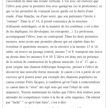
s'accordent-ils dans une écoute verticale. C'est avec cet exercice que
l'élève joue pour la première fois avec quelqu'un (ici le professeur), ce
qui va lui permettre de vraiment savoir quelle est la durée d'une
ronde, d'une blanche, ou d'une noire, que son partenaire l'invite à
"estimer". Dans le n° 14, il prend conscience de la structure
d'éléments mélodiques, et de la manière de les combiner, c'est à dire
de les dupliquer, les développer, les extrapoler...). Le professeur,
accompagnant l'élève, joue en contrepoint. Dans les deux premières
mesures, nous avons une première phrase qui est répétée dans les
troisième et quatrième mesures, on la retrouve à la mesure 13 et 14,
enfin, on trouve un passage central, mesure 7 et 8, transposé une tierce
au dessus dans les mesures 9 et 10. L'élève est donc mis en présence
de la notion de construction de la phrase musicale. Le n° 17, qui a
pour origine une chanson folklorique hongroise, permet à l'élève de
découvrir une nouvelle forme musicale: le canon (c'est à partir de cet
exercice qu'il pourra jouer par exemple des chansons populaires en
canon comme Frère Jacques, à condition qu'on l'aide à contextualiser
ce canon dans la "série" des sept sons qui sont l'objet de cette
séquence). Voyons maintenant les tâches que l'élève doit réaliser pour
atteindre les compétences visées à la fin de cette séquence. On entend
par "tâche" " ce qu'il faut faire", c'est à dire: