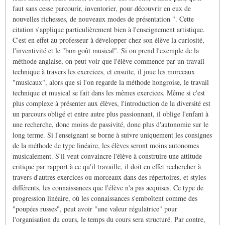
faut sans cesse parcourir, inventorier, pour découvrir en eux de
nouvelles richesses, de nouveaux modes de présentation ". Cette
citation s'applique particulièrement bien à l'enseignement artistique.
C'est en effet au professeur à développer chez son élève la curiosité,
l'inventivité et le "bon goût musical". Si on prend l'exemple de la
méthode anglaise, on peut voir que l'élève commence par un travail
technique à travers les exercices, et ensuite, il joue les morceaux
"musicaux", alors que si l'on regarde la méthode hongroise, le travail
technique et musical se fait dans les mêmes exercices. Même si c'est
plus complexe à présenter aux élèves, l'introduction de la diversité est
un parcours obligé et entre autre plus passionnant, il oblige l'enfant à
une recherche, donc moins de passivité, donc plus d'autonomie sur le
long terme. Si l'enseignant se borne à suivre uniquement les consignes
de la méthode de type linéaire, les élèves seront moins autonomes
musicalement. S'il veut convaincre l'élève à construire une attitude
critique par rapport à ce qu'il travaille, il doit en effet rechercher à
travers d'autres exercices ou morceaux dans des répertoires, et styles
différents, les connaissances que l'élève n'a pas acquises. Ce type de
progression linéaire, où les connaissances s'emboîtent comme des
"poupées russes", peut avoir "une valeur régulatrice" pour
l'organisation du cours, le temps du cours sera structuré. Par contre,