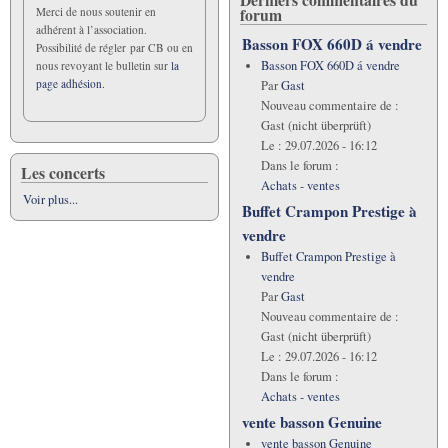
méthodes
forum
Merci de nous soutenir en
pour
adhérent à l’association.
quel
Basson FOX 660D á vendre
Possibilité de régler par CB ou en
type
Basson FOX 660D á vendre
nous revoyant le bulletin sur
la
d'apprentissage
page adhésion.
Par
Gast
?
Nouveau commentaire de :
Gast (nicht überprüft)
Le :
29.07.2026 - 16:12
Dans le forum :
Les concerts
Achats - ventes
Voir plus...
Buffet Crampon Prestige à
vendre
Buffet Crampon Prestige à
vendre
Par
Gast
Nouveau commentaire de :
Gast (nicht überprüft)
Le :
29.07.2026 - 16:12
Dans le forum :
Achats - ventes
vente basson Genuine
vente basson Genuine