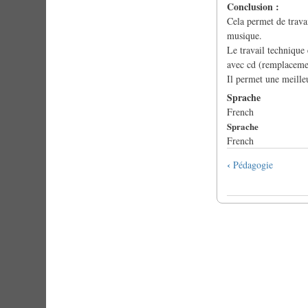
Conclusion :
Cela permet de travai
musique.
Le travail technique
avec cd (remplacemen
Il permet une meille
Sprache
French
Sprache
French
Links
‹
Pédagogie
für
das
Blättern
im
Buch
Du
jazz
avec
un