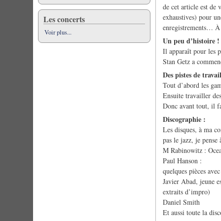
de cet article est de
exhaustives) pour une
Les concerts
enregistrements… À c
Voir plus...
Un peu d’histoire !
Il apparaît pour les 
Stan Getz a commencé
Des pistes de travail
Tout d’abord les gamm
Ensuite travailler d
Donc avant tout, il f
Discographie :
Les disques, à ma con
pas le jazz, je pense
M Rabinowitz : Ocea
Paul Hanson :
quelques pièces avec
Javier Abad, jeune es
extraits d’impro)
Daniel Smith
Et aussi toute la dis