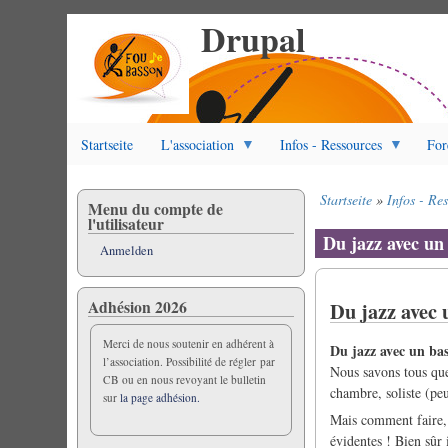
Drupal
Direkt
zum
Inhalt
Startseite
L'association
Infos - Ressources
For
Startseite
Infos - Re
Menu du compte de
Pfadnavigation
l'utilisateur
Du jazz avec un
Anmelden
Adhésion 2026
Du jazz avec 
Merci de nous soutenir en adhérent à
Du jazz avec un bas
l’association. Possibilité de régler par
Nous savons tous que
CB ou en nous revoyant le bulletin
chambre, soliste (pe
sur
la page adhésion.
Mais comment faire, q
évidentes ! Bien sûr 