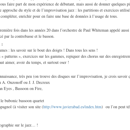
 vous faire part de mon expérience de débutant, mais aussi de donner quelques pi
 approche du style et de l’improvisation jazz : les partitions et exercices utilisé
ompléter, enrichir pour en faire une base de données à l’usage de tous.
première fois dans les années 20 dans l’orchestre de Paul Whiteman appelé aussi
 par la contrebasse et le basson.
 :
es : les savoir sur le bout des doigts ! Dans tous les sens !
es « patterns », exercices sur les gammes, repiquer des chorus sur des enregistr
aut aimer, avoir du temps, et surtout oser !
naissance, très peu (on trouve des disques sur l’improvisation, je crois savoir 
 à A. Ouzonoff ou J. J. Decreux
n Eyes , Bassoon on Fire,
 le bubonic bassoon quartet
pagnol (à visiter son site (
http://www.javierabad.es/index.htm
) ou l’on peut té
cographie sur le jazz… !