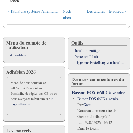
French
Links
‹
›
Tablature système Allemand
Nach
Les anches - le roseau
für
oben
das
Blättern
im
Buch
Menu du compte de
Outils
l'utilisateur
Tablatures
Inhalt hinzufügen
diverses
Anmelden
Neuester Inhalt
pour
Tipps zur Erstellung von Inhalten
le
Adhésion 2026
basson
Derniers commentaires du
français
forum
Merci de nous soutenir en
adhérent à l’association.
Basson FOX 660D á vendre
Possibilité de régler par CB ou en
Basson FOX 660D á vendre
nous revoyant le bulletin sur
la
page adhésion.
Par
Gast
Nouveau commentaire de :
Gast (nicht überprüft)
Le :
29.07.2026 - 16:12
Dans le forum :
Les concerts