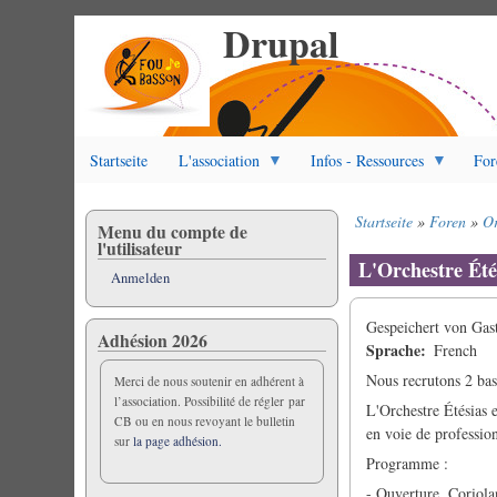
Drupal
Direkt
zum
Inhalt
Startseite
L'association
Infos - Ressources
For
Startseite
Foren
Or
Menu du compte de
Pfadnavigation
l'utilisateur
L'Orchestre Été
Anmelden
Gespeichert von
Gast
Adhésion 2026
Sprache
French
Nous recrutons 2 bas
Merci de nous soutenir en adhérent à
l’association. Possibilité de régler par
L'Orchestre Étésias e
CB ou en nous revoyant le bulletin
en voie de profession
sur
la page adhésion.
Programme :
- Ouverture, Coriol