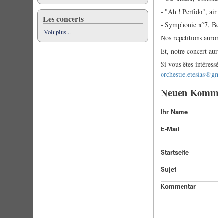
- "Ah ! Perfido", ai
Les concerts
- Symphonie n°7, B
Voir plus...
Nos répétitions auro
Et, notre concert au
Si vous êtes intéress
orchestre.etesias@g
Neuen Komme
Ihr Name
E-Mail
Startseite
Sujet
Kommentar