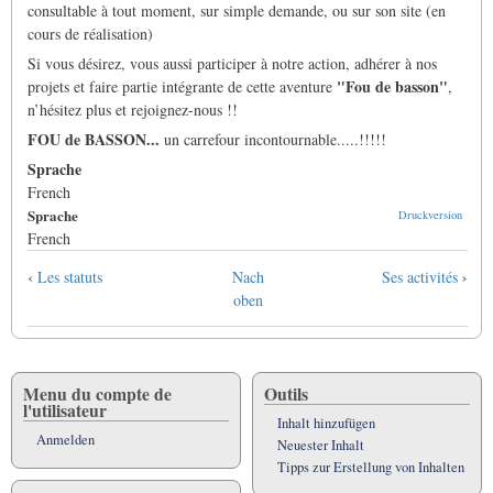
consultable à tout moment, sur simple demande, ou sur son site (en
cours de réalisation)
Si vous désirez, vous aussi participer à notre action, adhérer à nos
"Fou de basson"
projets et faire partie intégrante de cette aventure
,
n’hésitez plus et rejoignez-nous !!
FOU de BASSON...
un carrefour incontournable.....!!!!!
Sprache
French
Sprache
Druckversion
French
Links
‹
›
Les statuts
Nach
Ses activités
für
oben
das
Blättern
im
Buch
Menu du compte de
Outils
l'utilisateur
Qui
Inhalt hinzufügen
sommes-
Anmelden
Neuester Inhalt
nous
Tipps zur Erstellung von Inhalten
?