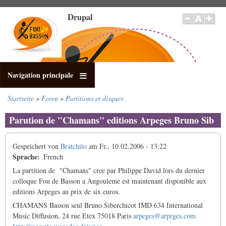
Direkt
Drupal
zum
Inhalt
Navigation principale
Startseite
Foren
Partitions et disques
Pfadnavigation
Parution de "Chamans" editions Arpeges Bruno Sib
Gespeichert von
Bratchito
am
Fr., 10.02.2006 - 13:22
Sprache
French
La partition de "Chamans" cree par Philippe David lors du dernier
colloque Fou de Basson a Angouleme est maintenant disponible aux
editions Arpeges au prix de six euros.
CHAMANS Basson seul Bruno Siberchicot IMD 634 International
Music Diffusion, 24 rue Etex 75018 Paris
arpeges@arprges.com