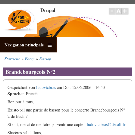
Direkt
Drupal
zum
Inhalt
Navigation principale
Startseite
Foren
Basson
Pfadnavigation
Brandebourgeois N°2
Gespeichert von
ludovicbras
am
Do., 15.06.2006 - 16:43
Sprache
French
Bonjour à tous,
Existe-t-il une partie de basson pour le concerto Brandebourgeois N°
2 de Bach ?
Si oui, merci de me faire parvenir une copie :
ludovic.bras@tiscali.fr
Sincères salutations,