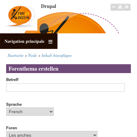
Direkt
Drupal
zum
Inhalt
Navigation principale
Startseite
Node
Inhalt hinzufügen
Pfadnavigation
Forenthema erstellen
Betreff
Sprache
Foren