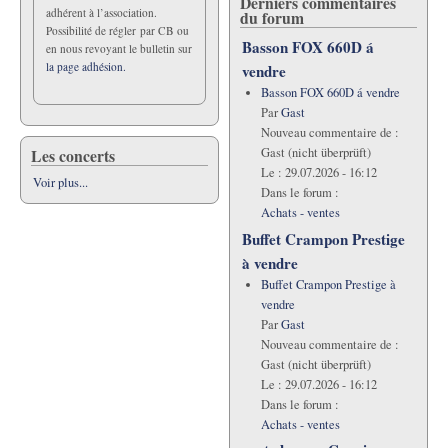
Derniers commentaires
adhérent à l’association.
du forum
Possibilité de régler par CB ou
Basson FOX 660D á
en nous revoyant le bulletin sur
la page adhésion.
vendre
Basson FOX 660D á vendre
Par
Gast
Nouveau commentaire de :
Les concerts
Gast (nicht überprüft)
Le :
29.07.2026 - 16:12
Voir plus...
Dans le forum :
Achats - ventes
Buffet Crampon Prestige
à vendre
Buffet Crampon Prestige à
vendre
Par
Gast
Nouveau commentaire de :
Gast (nicht überprüft)
Le :
29.07.2026 - 16:12
Dans le forum :
Achats - ventes