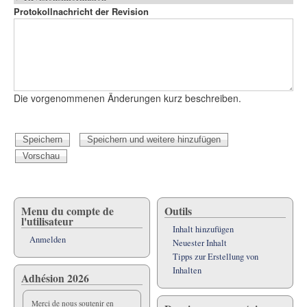
Reiter
Protokollnachricht der Revision
Die vorgenommenen Änderungen kurz beschreiben.
Menu du compte de
Outils
l'utilisateur
Inhalt hinzufügen
Anmelden
Neuester Inhalt
Tipps zur Erstellung von
Inhalten
Adhésion 2026
Merci de nous soutenir en