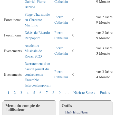
Gabriel-Pierre
Cathelain
9 Monate
Berlioz
Stage d'harmonie
Pierre
vor 2 Jahre
Forenthema
en Charente
0
Cathelain
9 Monate
Maritime
Décès de Ricardo
Pierre
vor 2 Jahre
Forenthema
0
Rappoport
Cathelain
9 Monate
Académie
Pierre
vor 3 Jahre
Evenements
Musicale de
0
Cathelain
3 Monate
Royan 2023
Recrutement d'un
basson jouant du
Pierre
vor 3 Jahre
Evenements
contrebasson
0
Cathelain
4 Monate
Ensemble
Intercontemporain
Aktuelle
1
Seite
2
Seite
3
Seite
4
Seite
5
Seite
6
Seite
7
Seite
8
Seite
9
…
Nächste
Nächste Seite ›
Letzte
Ende »
Seitennummerierung
Seite
Seite
Seite
Menu du compte de
Outils
l'utilisateur
Inhalt hinzufügen