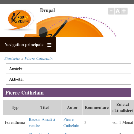
Direkt
Drupal
zum
Inhalt
Navigation principale
Startseite
Pierre Cathelain
Pfadnavigation
Ansicht
Primäre
Reiter
Aktivität
(aktiver
Reiter)
Pierre Cathelain
Zuletzt
Typ
Titel
Autor
Kommentare
aktualisiert
Basson Amati à
Pierre
Forenthema
3
vor 1 Monat
vendre
Cathelain