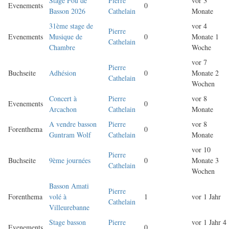
Stage Fou de
Pierre
vor 3
Evenements
0
Basson 2026
Cathelain
Monate
31ème stage de
vor 4
Pierre
Evenements
Musique de
0
Monate 1
Cathelain
Chambre
Woche
vor 7
Pierre
Buchseite
Adhésion
0
Monate 2
Cathelain
Wochen
Concert à
Pierre
vor 8
Evenements
0
Arcachon
Cathelain
Monate
A vendre basson
Pierre
vor 8
Forenthema
0
Guntram Wolf
Cathelain
Monate
vor 10
Pierre
Buchseite
9ème journées
0
Monate 3
Cathelain
Wochen
Basson Amati
Pierre
Forenthema
volé à
1
vor 1 Jahr
Cathelain
Villeurebanne
Stage basson
Pierre
vor 1 Jahr 4
Evenements
0