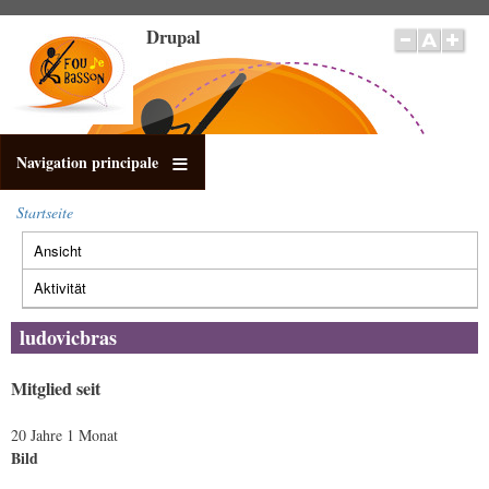
Direkt
Drupal
zum
Inhalt
Navigation principale
Startseite
Pfadnavigation
Ansicht
(aktiver
Primäre
Reiter)
Reiter
Aktivität
ludovicbras
Mitglied seit
20 Jahre 1 Monat
Bild