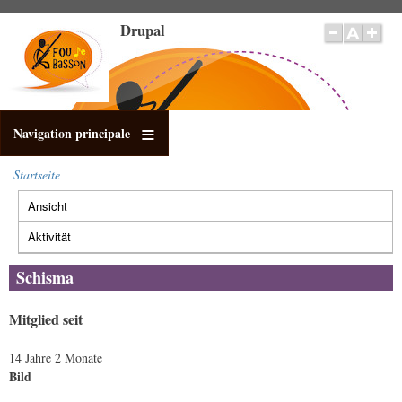
Direkt
Drupal
zum
Inhalt
Navigation principale
Startseite
Pfadnavigation
Ansicht
(aktiver
Primäre
Reiter)
Reiter
Aktivität
Schisma
Mitglied seit
14 Jahre 2 Monate
Bild