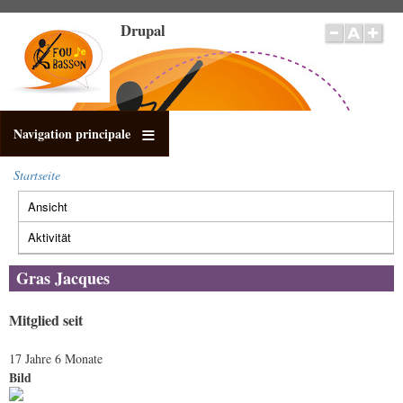
Direkt
Drupal
zum
Inhalt
Navigation principale
Startseite
Pfadnavigation
Ansicht
(aktiver
Primäre
Reiter)
Reiter
Aktivität
Gras Jacques
Mitglied seit
17 Jahre 6 Monate
Bild