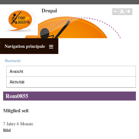
Direkt
Drupal
zum
Inhalt
Navigation principale
Startseite
Pfadnavigation
Ansicht
(aktiver
Primäre
Reiter)
Reiter
Aktivität
Rom0855
Mitglied seit
7 Jahre 6 Monate
Bild