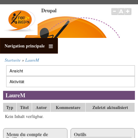
Direkt
Drupal
zum
Inhalt
Navigation principale
Startseite
LaureM
Pfadnavigation
Ansicht
Primäre
Reiter
Aktivität
(aktiver
Reiter)
LaureM
Typ
Titel
Autor
Kommentare
Zuletzt aktualisiert
Kein Inhalt verfügbar.
Menu du compte de
Outils