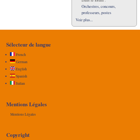
Dans le forum :
Orchestres, concours,
professeurs, postes
Voir plus...
Sélecteur de langue
French
German
English
Spanish
Italian
Mentions Légales
Mentions Légales
Copyright