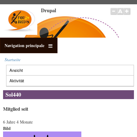
Direkt
Drupal
zum
Inhalt
Navigation principale
Startseite
Pfadnavigation
Ansicht
(aktiver
Primäre
Reiter)
Reiter
Aktivität
Sol440
Mitglied seit
6 Jahre 4 Monate
Bild