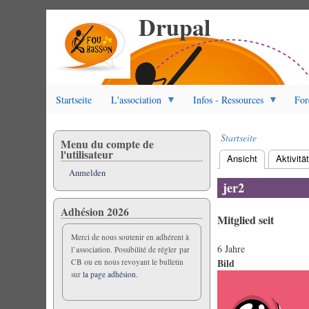
Drupal
Direkt
zum
Inhalt
Startseite
L'association
Infos - Ressources
For
Startseite
Menu du compte de
Pfadnavigation
l'utilisateur
Ansicht
(aktiver Reite
Aktivitä
Primäre
Anmelden
Reiter
jer2
Adhésion 2026
Mitglied seit
Merci de nous soutenir en adhérent à
6 Jahre
l’association. Possibilité de régler par
Bild
CB ou en nous revoyant le bulletin
sur
la page adhésion.