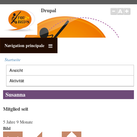
Direkt
Drupal
zum
Inhalt
Navigation principale
Startseite
Pfadnavigation
Ansicht
(aktiver
Primäre
Reiter)
Reiter
Aktivität
Susanna
Mitglied seit
5 Jahre 9 Monate
Bild