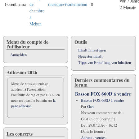
vor 7 Jahr
Forenthema
de
musiquevivantemehun
0
2 Monate
chambre
à
Mehun
Menu du compte de
Outils
l'utilisateur
Inhalt hinzufügen
Anmelden
Neuester Inhalt
Tipps zur Erstellung von Inhalten
Adhésion 2026
Derniers commentaires du
forum
Merci de nous soutenir en
adhérent à l’association.
Basson FOX 660D á vendre
Possibilité de régler par CB ou en
Basson FOX 660D á vendre
nous revoyant le bulletin sur
la
page adhésion.
Par
Gast
Nouveau commentaire de :
Gast (nicht überprüft)
Le :
29.07.2026 - 16:12
Dans le forum :
Les concerts
Achats - ventes