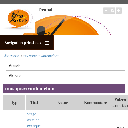
Direkt
Drupal
zum
Inhalt
Navigation principale
Startseite
musiquevivantemehun
Pfadnavigation
Ansicht
Primäre
Reiter
Aktivität
(aktiver
Reiter)
musiquevivantemehun
Zuletzt
Typ
Titel
Autor
Kommentare
aktualisie
Stage
d'été de
musique