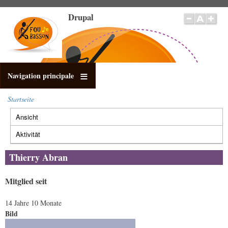
Direkt
Drupal
zum
Inhalt
Navigation principale
Startseite
Pfadnavigation
Ansicht
(aktiver
Primäre
Reiter)
Reiter
Aktivität
Thierry Abran
Mitglied seit
14 Jahre 10 Monate
Bild