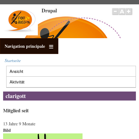
Direkt
Drupal
zum
Inhalt
Navigation principale
Startseite
Pfadnavigation
Ansicht
(aktiver
Primäre
Reiter)
Reiter
Aktivität
clarigott
Mitglied seit
13 Jahre 9 Monate
Bild