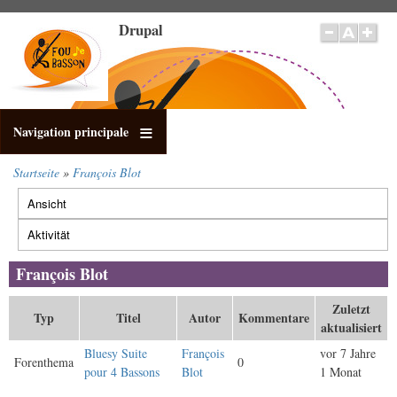
Direkt
Drupal
zum
Inhalt
Navigation principale
Startseite
François Blot
Pfadnavigation
Ansicht
Primäre
Reiter
Aktivität
(aktiver
Reiter)
François Blot
Zuletzt
Typ
Titel
Autor
Kommentare
aktualisiert
Bluesy Suite
François
vor 7 Jahre
Forenthema
0
pour 4 Bassons
Blot
1 Monat