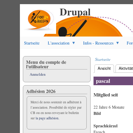
Drupal
Direkt
zum
Inhalt
Startseite
L'association
Infos - Ressources
For
Startseite
Menu du compte de
Pfadnavigation
l'utilisateur
Ansicht
(aktiver Reite
Aktivitä
Primäre
Anmelden
Reiter
pascal
Adhésion 2026
Mitglied seit
Merci de nous soutenir en adhérent à
22 Jahre 6 Monate
l’association. Possibilité de régler par
Bild
CB ou en nous revoyant le bulletin
sur
la page adhésion.
Sprachkürzel
French