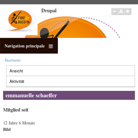
Direkt
Drupal
zum
Inhalt
Navigation principale
Startseite
Pfadnavigation
Ansicht
(aktiver
Primäre
Reiter)
Reiter
Aktivität
emmanuelle schaeffer
Mitglied seit
12 Jahre 6 Monate
Bild