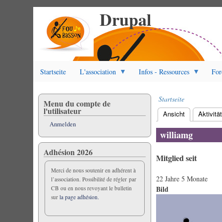
Drupal
Direkt
zum
Inhalt
Startseite
L'association
Infos - Ressources
For
Startseite
Menu du compte de
Pfadnavigation
l'utilisateur
Ansicht
(aktiver Reite
Aktivitä
Primäre
Anmelden
Reiter
williamg
Adhésion 2026
Mitglied seit
Merci de nous soutenir en adhérent à
22 Jahre 5 Monate
l’association. Possibilité de régler par
Bild
CB ou en nous revoyant le bulletin
sur
la page adhésion.