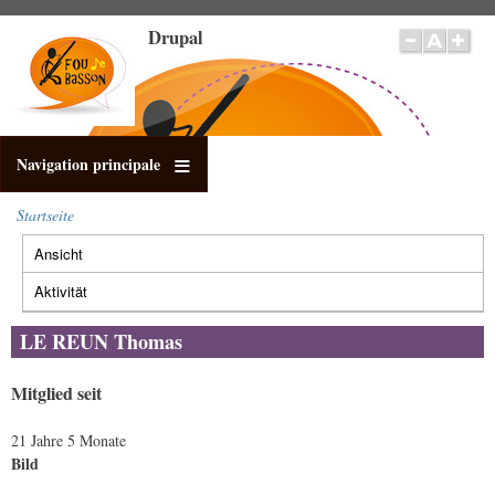
Direkt
Drupal
zum
Inhalt
Navigation principale
Startseite
Pfadnavigation
Ansicht
(aktiver
Primäre
Reiter)
Reiter
Aktivität
LE REUN Thomas
Mitglied seit
21 Jahre 5 Monate
Bild