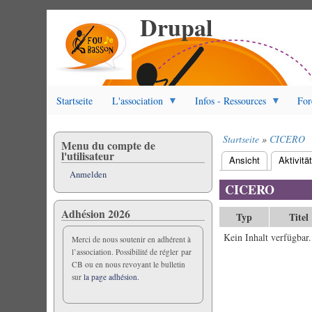
Drupal
Direkt
zum
Inhalt
Startseite
L'association
Infos - Ressources
For
Startseite
CICERO
Menu du compte de
Pfadnavigation
l'utilisateur
Ansicht
Aktivitä
Primäre
Anmelden
Reiter
CICERO
Adhésion 2026
Typ
Titel
Kein Inhalt verfügbar.
Merci de nous soutenir en adhérent à
l’association. Possibilité de régler par
CB ou en nous revoyant le bulletin
sur
la page adhésion.