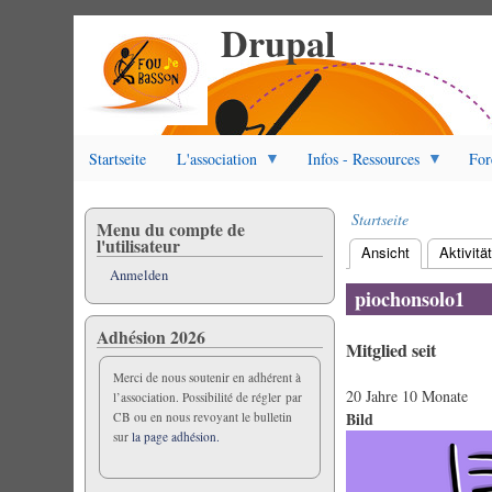
Drupal
Direkt
zum
Inhalt
Startseite
L'association
Infos - Ressources
For
Startseite
Menu du compte de
Pfadnavigation
l'utilisateur
Ansicht
(aktiver Reite
Aktivitä
Primäre
Anmelden
Reiter
piochonsolo1
Adhésion 2026
Mitglied seit
Merci de nous soutenir en adhérent à
20 Jahre 10 Monate
l’association. Possibilité de régler par
Bild
CB ou en nous revoyant le bulletin
sur
la page adhésion.