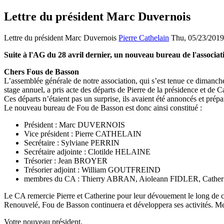
Lettre du président Marc Duvernois
Lettre du président Marc Duvernois
Pierre Cathelain
Thu, 05/23/2019
Suite à l'AG du 28 avril dernier, un nouveau bureau de l'associat
Chers Fous de Basson
L’assemblée générale de notre association, qui s’est tenue ce dimanch
stage annuel, a pris acte des départs de Pierre de la présidence et de Ca
Ces départs n’étaient pas un surprise, ils avaient été annoncés et prépa
Le nouveau bureau de Fou de Basson est donc ainsi constitué :
Président : Marc DUVERNOIS
Vice président : Pierre CATHELAIN
Secrétaire : Sylviane PERRIN
Secrétaire adjointe : Clotilde HELAINE
Trésorier : Jean BROYER
Trésorier adjoint : William GOUTFREIND
membres du CA : Thierry ABRAN, Aioleann FIDLER, Cath
Le CA remercie Pierre et Catherine pour leur dévouement le long de ces
Renouvelé, Fou de Basson continuera et développera ses activités. Mer
Votre nouveau président,