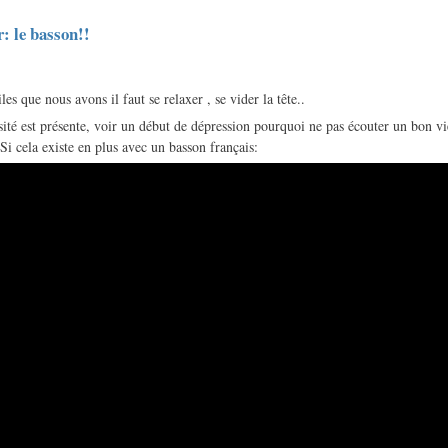
r: le basson!!
les que nous avons il faut se relaxer , se vider la tête..
té est présente, voir un début de dépression pourquoi ne pas écouter un bon vi
Si cela existe en plus avec un basson français: