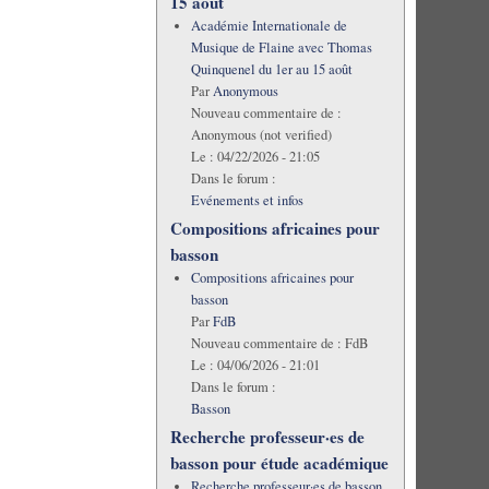
15 août
Académie Internationale de
Musique de Flaine avec Thomas
Quinquenel du 1er au 15 août
Par
Anonymous
Nouveau commentaire de :
Anonymous (not verified)
Le :
04/22/2026 - 21:05
Dans le forum :
Evénements et infos
Compositions africaines pour
basson
Compositions africaines pour
basson
Par
FdB
Nouveau commentaire de :
FdB
Le :
04/06/2026 - 21:01
Dans le forum :
Basson
Recherche professeur·es de
basson pour étude académique
Recherche professeur·es de basson