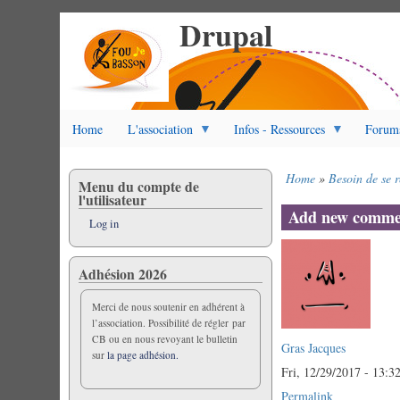
Drupal
Skip
to
main
content
Home
L'association
Infos - Ressources
Forum
Home
Besoin de se r
Menu du compte de
Breadcrumb
l'utilisateur
Add new comme
Log in
Adhésion 2026
Merci de nous soutenir en adhérent à
l’association. Possibilité de régler par
CB ou en nous revoyant le bulletin
Gras Jacques
sur
la page adhésion.
Fri, 12/29/2017 - 13:3
Permalink