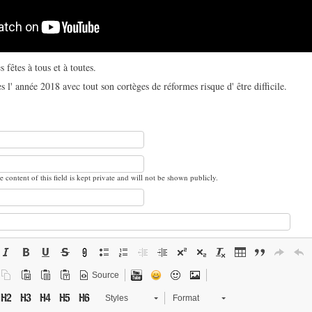
fêtes à tous et à toutes.
es l' année 2018 avec tout son cortèges de réformes risque d' être difficile.
e content of this field is kept private and will not be shown publicly.
Source
Styles
Format