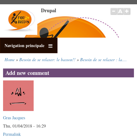
Skip
Drupal
to
main
content
Navigation principale
Home
Besoin de se relaxer: le basson!!
Besoin de se relaxer : la....
Breadcrumb
Add new comment
Gras Jacques
Thu, 01/04/2018 - 16:29
Permalink