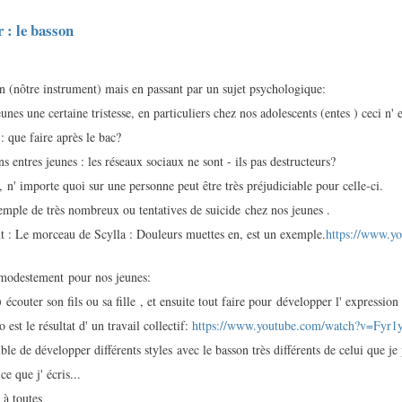
r : le basson
on (nôtre instrument) mais en passant par un sujet psychologique:
nes une certaine tristesse, en particuliers chez nos adolescents (entes ) ceci n' 
 : que faire après le bac?
ons entres jeunes : les réseaux sociaux ne sont - ils pas destructeurs?
, n' importe quoi sur une personne peut être très préjudiciable pour celle-ci.
mple de très nombreux ou tentatives de suicide chez nos jeunes .
t : Le morceau de Scylla : Douleurs muettes en, est un exemple.
https://www.y
 modestement pour nos jeunes:
écouter son fils ou sa fille , et ensuite tout faire pour développer l' expression 
 est le résultat d' un travail collectif:
https://www.youtube.com/watch?v=Fyr
sible de développer différents styles avec le basson très différents de celui que je
ce que j' écris...
 à toutes