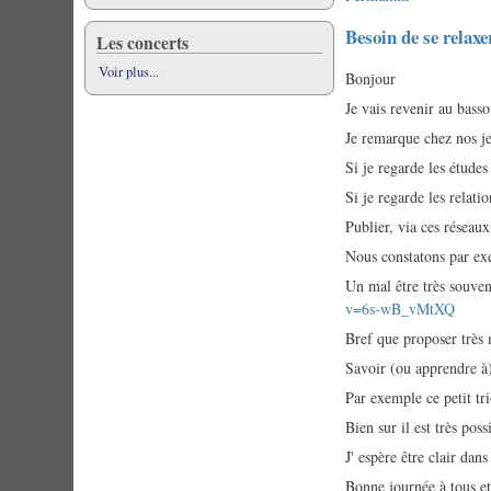
Besoin de se relaxe
Les concerts
Voir plus...
Bonjour
Je vais revenir au bass
Je remarque chez nos jeu
Si je regarde les études
Si je regarde les relati
Publier, via ces réseaux
Nous constatons par exe
Un mal être très souven
v=6s-wB_vMtXQ
Bref que proposer très
Savoir (ou apprendre à) 
Par exemple ce petit trio
Bien sur il est très pos
J' espère être clair dans 
Bonne journée à tous et