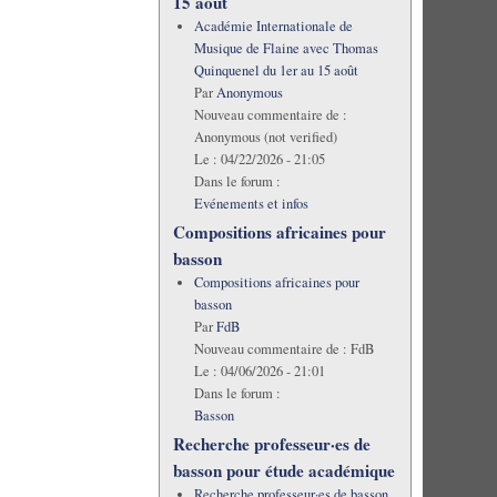
15 août
Académie Internationale de
Musique de Flaine avec Thomas
Quinquenel du 1er au 15 août
Par
Anonymous
Nouveau commentaire de :
Anonymous (not verified)
Le :
04/22/2026 - 21:05
Dans le forum :
Evénements et infos
Compositions africaines pour
basson
Compositions africaines pour
basson
Par
FdB
Nouveau commentaire de :
FdB
Le :
04/06/2026 - 21:01
Dans le forum :
Basson
Recherche professeur·es de
basson pour étude académique
Recherche professeur·es de basson