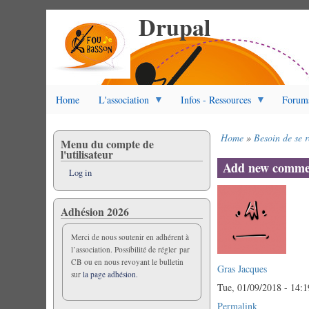
Drupal
Skip
to
main
content
Home
L'association
Infos - Ressources
Forum
Home
Besoin de se r
Menu du compte de
Breadcrumb
l'utilisateur
Add new comme
Log in
Adhésion 2026
Merci de nous soutenir en adhérent à
l’association. Possibilité de régler par
CB ou en nous revoyant le bulletin
Gras Jacques
sur
la page adhésion.
Tue, 01/09/2018 - 14:1
Permalink